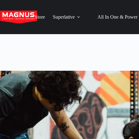
Skip
to
content
Store
Superlative
All In One & Power