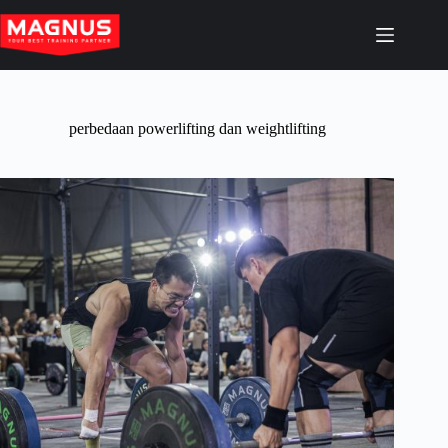
Skip
to
content
perbedaan powerlifting dan weightlifting