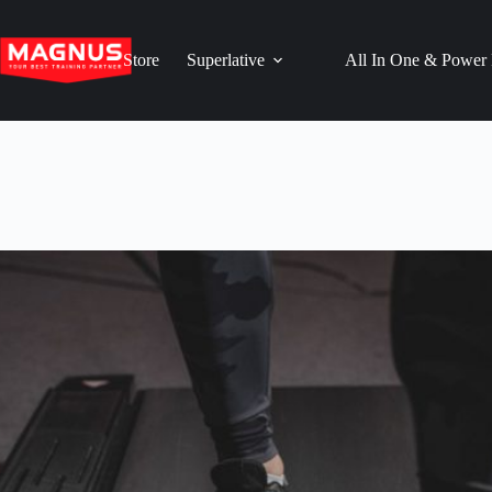
Skip
to
content
Store
Superlative
All In One & Power