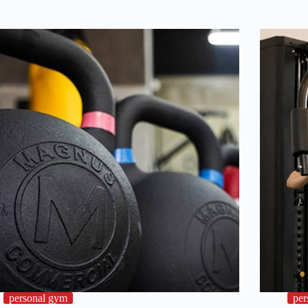
personal gym
per