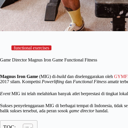
functional exercises
Game Director Magnus Iron Game Functional Fitness
Magnus Iron Game
(MIG) di-
build
dan diselenggarakan oleh
GYMF
2017 silam. Kompetisi
Powerlifting
dan
Functional Fitness
amatir terbe
Event
MIG ini telah melahirkan banyak atlet berprestasi di tingkat loka
Sukses penyelenggaraan MIG di berbagai tempat di Indonesia, tidak ser
balik sukses tersebut, ada peran sosok
game director
handal.
TOC: