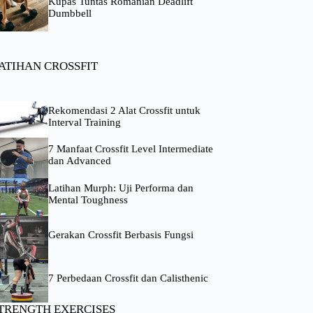
Kupas Tuntas Romanian Deadlift
Dumbbell
ATIHAN CROSSFIT
Rekomendasi 2 Alat Crossfit untuk
Interval Training
7 Manfaat Crossfit Level Intermediate
dan Advanced
Latihan Murph: Uji Performa dan
Mental Toughness
Gerakan Crossfit Berbasis Fungsi
7 Perbedaan Crossfit dan Calisthenic
TRENGTH EXERCISES