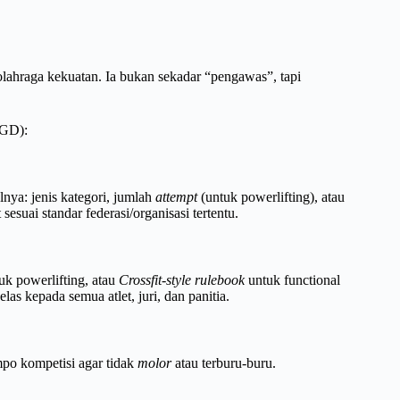
olahraga kekuatan. Ia bukan sekadar “pengawas”, tapi
(GD):
nya: jenis kategori, jumlah
attempt
(untuk powerlifting), atau
sesuai standar federasi/organisasi tertentu.
uk powerlifting, atau
Crossfit-style rulebook
untuk functional
las kepada semua atlet, juri, dan panitia.
mpo kompetisi agar tidak
molor
atau terburu-buru.