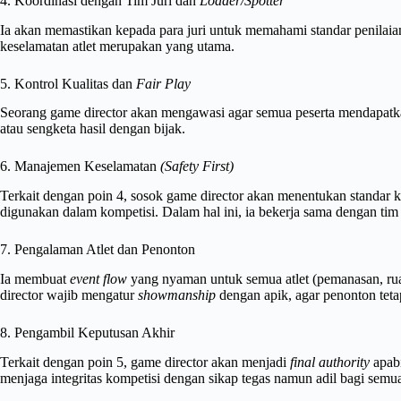
4. Koordinasi dengan Tim Juri dan
Loader/Spotter
Ia akan memastikan kepada para juri untuk memahami standar penilai
keselamatan atlet merupakan yang utama.
5. Kontrol Kualitas dan
Fair Play
Seorang game director akan mengawasi agar semua peserta mendapatka
atau sengketa hasil dengan bijak.
6. Manajemen Keselamatan
(Safety First)
Terkait dengan poin 4, sosok game director akan menentukan standar 
digunakan dalam kompetisi. Dalam hal ini, ia bekerja sama dengan tim m
7. Pengalaman Atlet dan Penonton
Ia membuat
event flow
yang nyaman untuk semua atlet (pemanasan, ruan
director wajib mengatur
showmanship
dengan apik, agar penonton teta
8. Pengambil Keputusan Akhir
Terkait dengan poin 5, game director akan menjadi
final authority
apabi
menjaga integritas kompetisi dengan sikap tegas namun adil bagi semu