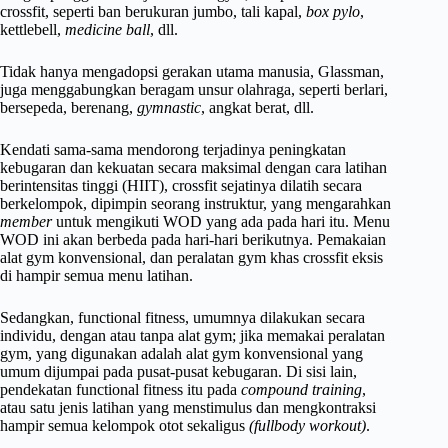
crossfit, seperti ban berukuran jumbo, tali kapal,
box pylo
,
kettlebell,
medicine ball
, dll.
Tidak hanya mengadopsi gerakan utama manusia, Glassman,
juga menggabungkan beragam unsur olahraga, seperti berlari,
bersepeda, berenang,
gymnastic
, angkat berat, dll.
Kendati sama-sama mendorong terjadinya peningkatan
kebugaran dan kekuatan secara maksimal dengan cara latihan
berintensitas tinggi (HIIT), crossfit sejatinya dilatih secara
berkelompok, dipimpin seorang instruktur, yang mengarahkan
member
untuk mengikuti WOD yang ada pada hari itu. Menu
WOD ini akan berbeda pada hari-hari berikutnya. Pemakaian
alat gym konvensional, dan peralatan gym khas crossfit eksis
di hampir semua menu latihan.
Sedangkan, functional fitness, umumnya dilakukan secara
individu, dengan atau tanpa alat gym; jika memakai peralatan
gym, yang digunakan adalah alat gym konvensional yang
umum dijumpai pada pusat-pusat kebugaran. Di sisi lain,
pendekatan functional fitness itu pada
compound training
,
atau satu jenis latihan yang menstimulus dan mengkontraksi
hampir semua kelompok otot sekaligus
(fullbody workout)
.