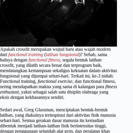
Apakah crossfit merupakan wujud baru atau wajah modern
dari
functional training
(
latihan fungsional
)? Sebab, sama
halnya dengan
functional fitness
, segala bentuk latihan
crossfit, yang dilatih secara benar dan terprogram baik,
mendatangkan kemampuan sekaligus kekuatan dalam aktivitas
fungsional yang dijumpai sehari-hari. Terkait ini, ke-3 istilah:
Functional training,
functional exercise
, dan functional fitness,
sering mendapatkan makna yang sama di kalangan para
fitness
enthusiast
, yakni sebagai salah satu disiplin olahraga yang
eksis dengan kekhasannya sendiri.
Sedari awal, Greg Glassman, menciptakan bentuk-bentuk
latihan, yang diakuinya terinspirasi dari aktivitas fisik manusia
sehari-hari. Semua gerakan dasar manusia itu kemudian
dibentuk menjadi latihan-latihan fisik berintensitas tinggi,
dengan penggunaan sejumlah alat gym, dan peralatan khas