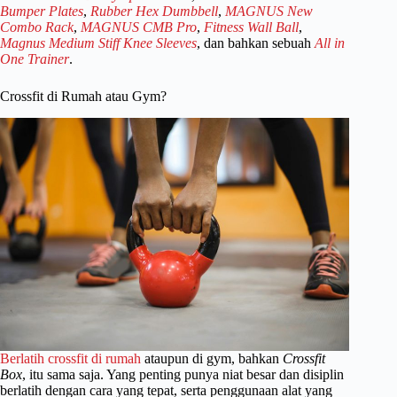
Bumper Plates
,
Rubber Hex Dumbbell
,
MAGNUS New
Combo Rack
,
MAGNUS CMB Pro
,
Fitness Wall Ball
,
Magnus Medium Stiff Knee Sleeves
, dan bahkan sebuah
All in
One Trainer
.
Crossfit di Rumah atau Gym?
Berlatih crossfit di rumah
ataupun di gym, bahkan
Crossfit
Box
, itu sama saja. Yang penting punya niat besar dan disiplin
berlatih dengan cara yang tepat, serta penggunaan alat yang