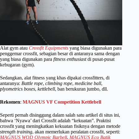
Alat gym atau
Crossfit Equipments
yang biasa digunakan para
penggemar crossfit, sebagian besar di antaranya sama dengan
yang biasa digunakan para
fitness enthusiast
di pusat-pusat
kebugaran (gym).
Sedangkan, alat fitness yang khas dipakai crossfitters, di
antaranya:
Battle rope
,
climbing rope
,
medicine ball
,
plyometrics boxes
,
kettlebell
, ban berukuran jumbo, dll.
Rekomen
:
MAGNUS VF Competition Kettlebell
Seperti pernah disinggung dalam salah satu artikel di situs ini,
bahwa ‘Nyawa’ dari Crossfit adalah “kekuatan”. Praktisi
crossfit yang meningkatkan kekuatan fisiknya dengan metode
strength training
, akan memerlukan peralatan crossfit, seperti:
MAGNUS WOD Olympic Barbell
,
MAGNUS Eco Batik