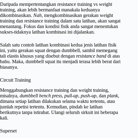
Daripada mempertentangkan resistance training vs weight
training, akan lebih bermanfaat manakala keduanya
dikombinasikan.
Nah
, mengkombinasikan gerakan weight
training dan resistance training dalam satu latihan, akan sangat
menantang. Fokus dan kondisi fisik anda sangat menentukan
sukses-tidaknya latihan kombinasi ini dijalankan.
Salah satu contoh latihan kombinasi kedua jenis latihan fisik
ini, yaitu gerakan squat dengan dumbbell, sambil memegang
tali elastis khusus yang disebut dengan
resistance band
di atas
bahu. Maka, dumbbell squat itu menjadi terasa lebih berat dari
biasanya.
Circuit Training
Menggabungkan resistance training dan weight training,
misalnya,
dumbbell bench press
,
pull-up
,
push-up
, dan
plank
,
dimana setiap latihan dilakukan selama waktu tertentu, atau
jumlah repetisi tertentu. Kemudian, pindah ke latihan
berikutnya tanpa istirahat. Ulangi seluruh sirkuit ini beberapa
kali.
Superset