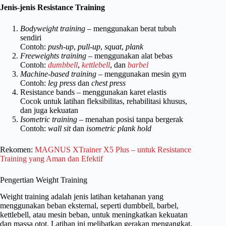
Jenis-jenis Resistance Training
Bodyweight training
– menggunakan berat tubuh
sendiri
Contoh:
push-up
,
pull-up
,
squat
,
plank
Freeweights training
– menggunakan alat bebas
Contoh:
dumbbell
,
kettlebell
, dan
barbel
Machine-based training
– menggunakan mesin gym
Contoh:
leg press
dan
chest press
Resistance bands – menggunakan karet elastis
Cocok untuk latihan fleksibilitas, rehabilitasi khusus,
dan juga kekuatan
Isometric training
– menahan posisi tanpa bergerak
Contoh:
wall sit
dan
isometric plank hold
Rekomen:
MAGNUS XTrainer X5 Plus – untuk Resistance
Training yang Aman dan Efektif
Pengertian Weight Training
Weight training adalah jenis latihan ketahanan yang
menggunakan beban eksternal, seperti dumbbell, barbel,
kettlebell, atau mesin beban, untuk meningkatkan kekuatan
dan massa otot. Latihan ini melibatkan gerakan mengangkat,