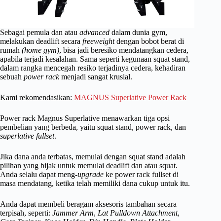
Sebagai pemula dan atau
advanced
dalam dunia gym,
melakukan deadlift secara
freeweight
dengan bobot berat di
rumah
(home gym)
, bisa jadi beresiko mendatangkan cedera,
apabila terjadi kesalahan. Sama seperti kegunaan squat stand,
dalam rangka mencegah resiko terjadinya cedera, kehadiran
sebuah
power rack
menjadi sangat krusial.
Kami rekomendasikan:
MAGNUS Superlative Power Rack
Power rack Magnus Superlative menawarkan tiga opsi
pembelian yang berbeda, yaitu squat stand, power rack, dan
superlative fullset
.
Jika dana anda terbatas, memulai dengan squat stand adalah
pilihan yang bijak untuk memulai deadlift dan atau squat.
Anda selalu dapat meng-
upgrade
ke power rack fullset di
masa mendatang, ketika telah memiliki dana cukup untuk itu.
Anda dapat membeli beragam aksesoris tambahan secara
terpisah, seperti:
Jammer Arm
,
Lat Pulldown Attachment
,