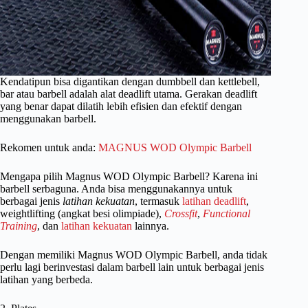
Kendatipun bisa digantikan dengan dumbbell dan kettlebell,
bar atau barbell adalah alat deadlift utama. Gerakan deadlift
yang benar dapat dilatih lebih efisien dan efektif dengan
menggunakan barbell.
Rekomen untuk anda:
MAGNUS WOD Olympic Barbell
Mengapa pilih Magnus WOD Olympic Barbell? Karena ini
barbell serbaguna. Anda bisa menggunakannya untuk
berbagai jenis
latihan kekuatan
, termasuk
latihan deadlift
,
weightlifting (angkat besi olimpiade),
Crossfit
,
Functional
Training
, dan
latihan kekuatan
lainnya.
Dengan memiliki Magnus WOD Olympic Barbell, anda tidak
perlu lagi berinvestasi dalam barbell lain untuk berbagai jenis
latihan yang berbeda.