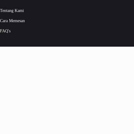
Tentang Kami
Cara Memesan
FAQ's
KENAPA PILIH MAGNUS
Are We Trusted
Why Choose Us
Price Match Guarantee
Safety Procedure