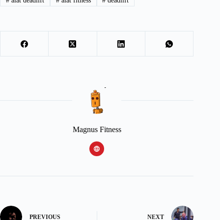
#
alat deadlift
#
alat fitness
#
deadlift
Magnus Fitness
PREVIOUS
NEXT