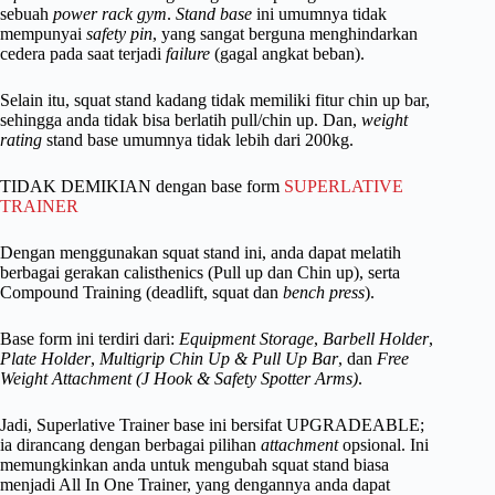
sebuah
power rack gym
.
Stand base
ini umumnya tidak
mempunyai
safety pin
, yang sangat berguna menghindarkan
cedera pada saat terjadi
failure
(gagal angkat beban).
Selain itu, squat stand kadang tidak memiliki fitur chin up bar,
sehingga anda tidak bisa berlatih pull/chin up. Dan,
weight
rating
stand base umumnya tidak lebih dari 200kg.
TIDAK DEMIKIAN dengan base form
SUPERLATIVE
TRAINER
Dengan menggunakan squat stand ini, anda dapat melatih
berbagai gerakan calisthenics (Pull up dan Chin up), serta
Compound Training (deadlift, squat dan
bench press
).
Base form ini terdiri dari:
Equipment Storage
,
Barbell Holder
,
Plate Holder
,
Multigrip Chin Up & Pull Up Bar
, dan
Free
Weight Attachment
(J Hook & Safety Spotter Arms)
.
Jadi, Superlative Trainer base ini bersifat UPGRADEABLE;
ia dirancang dengan berbagai pilihan
attachment
opsional. Ini
memungkinkan anda untuk mengubah squat stand biasa
menjadi All In One Trainer, yang dengannya anda dapat