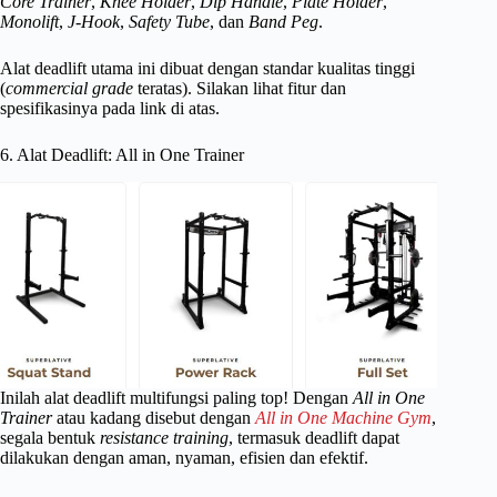
Core Trainer
,
Knee Holder
,
Dip Handle
,
Plate Holder
,
Monolift
,
J-Hook
,
Safety Tube
, dan
Band Peg
.
Alat deadlift utama ini dibuat dengan standar kualitas tinggi
(
commercial grade
teratas). Silakan lihat fitur dan
spesifikasinya pada link di atas.
6. Alat Deadlift: All in One Trainer
Inilah alat deadlift multifungsi paling top! Dengan
All in One
Trainer
atau kadang disebut dengan
All in One Machine Gym
,
segala bentuk
resistance training
, termasuk deadlift dapat
dilakukan dengan aman, nyaman, efisien dan efektif.