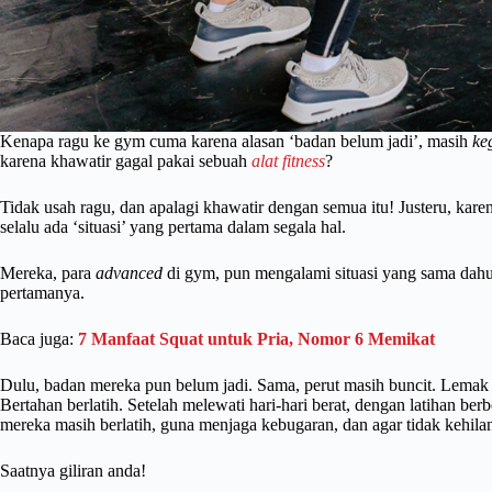
Kenapa ragu ke gym cuma karena alasan ‘badan belum jadi’, masih
ke
karena khawatir gagal pakai sebuah
alat fitness
?
Tidak usah ragu, dan apalagi khawatir dengan semua itu! Justeru, kar
selalu ada ‘situasi’ yang pertama dalam segala hal.
Mereka, para
advanced
di gym, pun mengalami situasi yang sama dahu
pertamanya.
Baca juga:
7 Manfaat Squat untuk Pria, Nomor 6 Memikat
Dulu, badan mereka pun belum jadi. Sama, perut masih buncit. Lemak 
Bertahan berlatih. Setelah melewati hari-hari berat, dengan latihan ber
mereka masih berlatih, guna menjaga kebugaran, dan agar tidak kehila
Saatnya giliran anda!