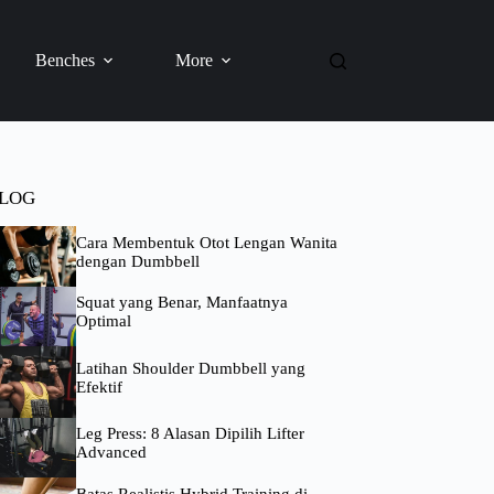
Benches
More
LOG
Cara Membentuk Otot Lengan Wanita
dengan Dumbbell
Squat yang Benar, Manfaatnya
Optimal
Latihan Shoulder Dumbbell yang
Efektif
Leg Press: 8 Alasan Dipilih Lifter
Advanced
Batas Realistis Hybrid Training di