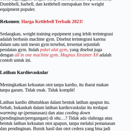
Dumbbell, barbell, dan kettlebell merupakan free weight
equipment populer.
Rekomen
:
Harga Kettlebell Terbaik 2023!
Sedangkan, weight training equipment yang lebih terintegrasi
adalah berbasis machine gym. Disebut terintegrasi karena
dalam satu unit mesin gym tersebut, tersemat sejumlah
peralatan gym. Itulah
paket alat gym
, yang disebut juga
dengan
all in one machine gym
.
Magnus Xtrainer X8
adalah
contoh untuk ini.
Latihan Kardiovaskular
Meningkatkan kekuatan otot tanpa kardio, itu ibarat makan
tanpa garam. Tidak enak. Tidak komplit!
Latihan kardio dibutuhkan dalam bentuk latihan apapun itu.
Sebab, bukankah dalam latihan kardiovaskular itu terdapat
warming up
(pemanasan) dan atau
cooling down
(pendinginan/peregangan) di situ…? Tidak ada olahraga atau
bentuk latihan kekuatan otot apapun, tanpa melalui pemanasan
dan pendinginan. Buruk hasil dan otot cedera yang bisa jadi