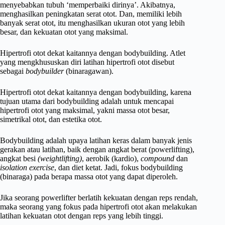
menyebabkan tubuh ‘memperbaiki dirinya’. Akibatnya,
menghasilkan peningkatan serat otot. Dan, memiliki lebih
banyak serat otot, itu menghasilkan ukuran otot yang lebih
besar, dan kekuatan otot yang maksimal.
Hipertrofi otot dekat kaitannya dengan bodybuilding. Atlet
yang mengkhususkan diri latihan hipertrofi otot disebut
sebagai
bodybuilder
(binaragawan).
Hipertrofi otot dekat kaitannya dengan bodybuilding, karena
tujuan utama dari bodybuilding adalah untuk mencapai
hipertrofi otot yang maksimal, yakni massa otot besar,
simetrikal otot, dan estetika otot.
Bodybuilding adalah upaya latihan keras dalam banyak jenis
gerakan atau latihan, baik dengan angkat berat (powerlifting),
angkat besi
(weightlifting)
, aerobik (kardio),
compound
dan
isolation exercise
, dan diet ketat. Jadi, fokus bodybuilding
(binaraga) pada berapa massa otot yang dapat diperoleh.
Jika seorang powerlifter berlatih kekuatan dengan reps rendah,
maka seorang yang fokus pada hipertrofi otot akan melakukan
latihan kekuatan otot dengan reps yang lebih tinggi.