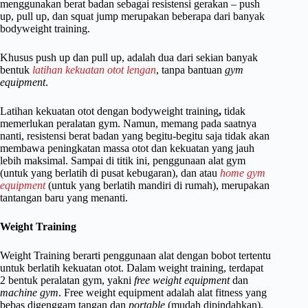
menggunakan berat badan sebagai resistensi gerakan – push
up, pull up, dan squat jump merupakan beberapa dari banyak
bodyweight training.
Khusus push up dan pull up, adalah dua dari sekian banyak
bentuk
latihan kekuatan otot lengan
, tanpa bantuan
gym
equipment
.
Latihan kekuatan otot dengan bodyweight training
,
tidak
memerlukan peralatan gym. Namun, memang pada saatnya
nanti, resistensi berat badan yang begitu-begitu saja tidak akan
membawa peningkatan massa otot dan kekuatan yang jauh
lebih maksimal. Sampai di titik ini, penggunaan alat gym
(untuk yang berlatih di pusat kebugaran), dan atau
home gym
equipment
(untuk yang berlatih mandiri di rumah), merupakan
tantangan baru yang menanti.
Weight Training
Weight Training berarti penggunaan alat dengan bobot tertentu
untuk berlatih kekuatan otot. Dalam weight training, terdapat
2 bentuk peralatan gym, yakni
free weight equipment
dan
machine gym
. Free weight equipment adalah alat fitness yang
bebas digenggam tangan dan
portable
(mudah dipindahkan).