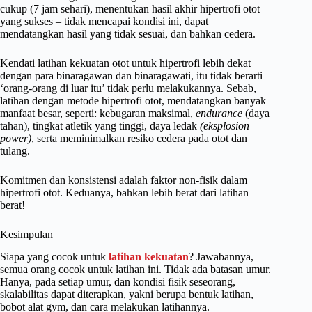
cukup (7 jam sehari), menentukan hasil akhir hipertrofi otot
yang sukses – tidak mencapai kondisi ini, dapat
mendatangkan hasil yang tidak sesuai, dan bahkan cedera.
Kendati latihan kekuatan otot untuk hipertrofi lebih dekat
dengan para binaragawan dan binaragawati, itu tidak berarti
‘orang-orang di luar itu’ tidak perlu melakukannya. Sebab,
latihan dengan metode hipertrofi otot, mendatangkan banyak
manfaat besar, seperti: kebugaran maksimal,
endurance
(daya
tahan), tingkat atletik yang tinggi, daya ledak
(eksplosion
power)
, serta meminimalkan resiko cedera pada otot dan
tulang.
Komitmen dan konsistensi adalah faktor non-fisik dalam
hipertrofi otot. Keduanya, bahkan lebih berat dari latihan
berat!
Kesimpulan
Siapa yang cocok untuk
latihan kekuatan
? Jawabannya,
semua orang cocok untuk latihan ini. Tidak ada batasan umur.
Hanya, pada setiap umur, dan kondisi fisik seseorang,
skalabilitas dapat diterapkan, yakni berupa bentuk latihan,
bobot alat gym, dan cara melakukan latihannya.